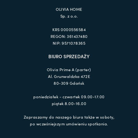
OLIVIA HOME
Sp. z o.o.
KRS 0000556584
REGON: 361437480
NIP: 9571078365
BIURO SPRZEDAŻY
Olivia Prime A (parter)
Al. Grunwaldzka 472E
80-309 Gdańsk
poniedziałek - czwartek 09.00-17.00
piątek 8.00-16.00
Zapraszamy do naszego biura także w soboty,
po wcześniejszym umówieniu spotkania.