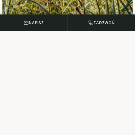
NAPISZ
ZADZWOŃ
Szczegóły Dnia
Otwartego
MIEJSCE
Sopot, ulica Leśna 13