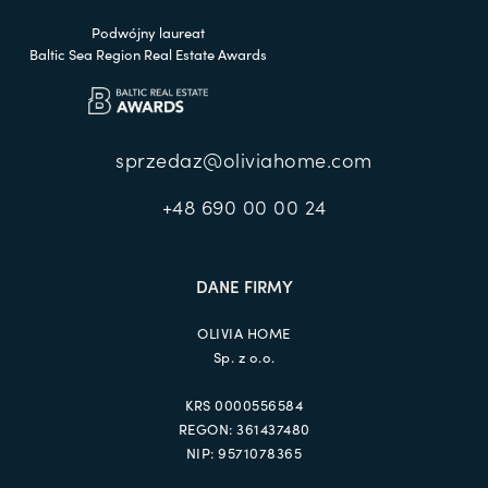
Podwójny laureat
Baltic Sea Region Real Estate Awards
sprzedaz@oliviahome.com
+48 690 00 00 24
DANE FIRMY
OLIVIA HOME
Sp. z o.o.
KRS 0000556584
REGON: 361437480
NIP: 9571078365