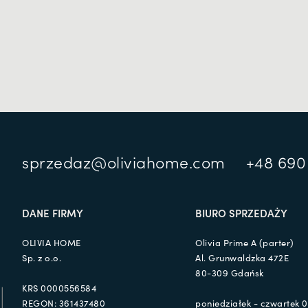
sprzedaz@oliviahome.com
+48 690
DANE FIRMY
BIURO SPRZEDAŻY
OLIVIA HOME
Olivia Prime A (parter)
Sp. z o.o.
Al. Grunwaldzka 472E
80-309 Gdańsk
KRS 0000556584
REGON: 361437480
poniedziałek - czwartek 