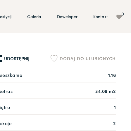
0
estycji
Galeria
Deweloper
Kontakt
UDOSTĘPNIJ
DODAJ DO ULUBIONYCH
ieszkanie
1.16
etraż
34.09 m2
iętro
1
okoje
2