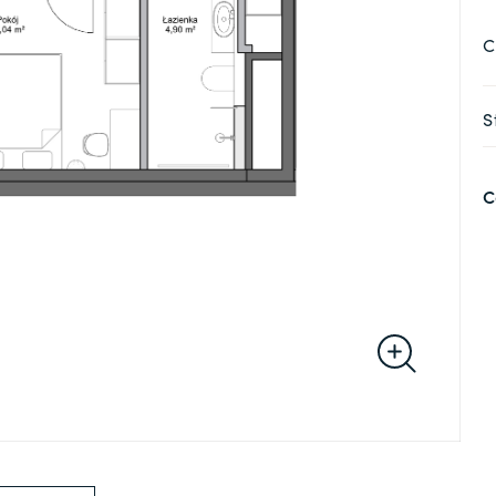
C
S
C