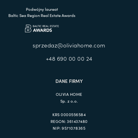
Podwójny laureat
Baltic Sea Region Real Estate Awards
sprzedaz@oliviahome.com
+48 690 00 00 24
DANE FIRMY
OLIVIA HOME
Sp. z o.o.
KRS 0000556584
REGON: 361437480
NIP: 9571078365