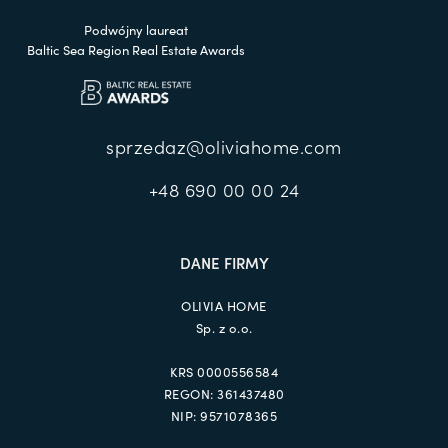
Podwójny laureat
Baltic Sea Region Real Estate Awards
sprzedaz@oliviahome.com
+48 690 00 00 24
DANE FIRMY
OLIVIA HOME
Sp. z o.o.
KRS 0000556584
REGON: 361437480
NIP: 9571078365