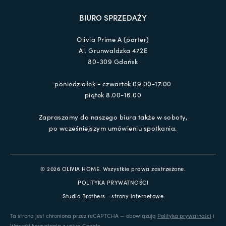
BIURO SPRZEDAŻY
Olivia Prime A (parter)
Al. Grunwaldzka 472E
80-309 Gdańsk
poniedziałek - czwartek 09.00-17.00
piątek 8.00-16.00
Zapraszamy do naszego biura także w soboty,
po wcześniejszym umówieniu spotkania.
© 2026 OLIVIA HOME. Wszystkie prawa zastrzeżone.
POLITYKA PRYWATNOŚCI
Studio Brothers - strony internetowe
Ta strona jest chroniona przez reCAPTCHA — obowiązują
Polityka prywatności
i
Warunki korzystania z usług
Google.