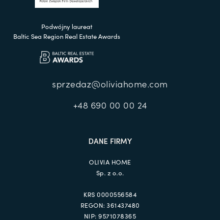
Podwójny laureat
Baltic Sea Region Real Estate Awards
sprzedaz@oliviahome.com
+48 690 00 00 24
DANE FIRMY
OLIVIA HOME
Sp. z o.o.
KRS 0000556584
REGON: 361437480
NIP: 9571078365