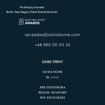
Podwójny laureat
Baltic Sea Region Real Estate Awards
sprzedaz@oliviahome.com
+48 690 00 00 24
DANE FIRMY
OLIVIA HOME
Sp. z o.o.
KRS 0000556584
REGON: 361437480
NIP: 9571078365