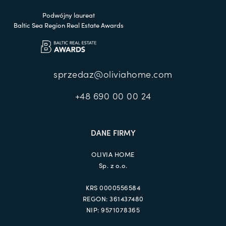
Podwójny laureat
Baltic Sea Region Real Estate Awards
sprzedaz@oliviahome.com
+48 690 00 00 24
DANE FIRMY
OLIVIA HOME
Sp. z o.o.
KRS 0000556584
REGON: 361437480
NIP: 9571078365